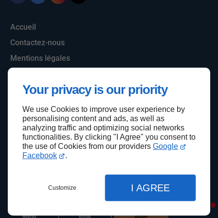
Accueil
Contactez-nous
Mentions légales
Plan du site
Your privacy is our priority
We use Cookies to improve user experience by
Haut de page
personalising content and ads, as well as
analyzing traffic and optimizing social networks
functionalities. By clicking "I Agree" you consent to
the use of Cookies from our providers
Google
Facebook
.
I AGREE
Customize
Menu
Infos
Appel