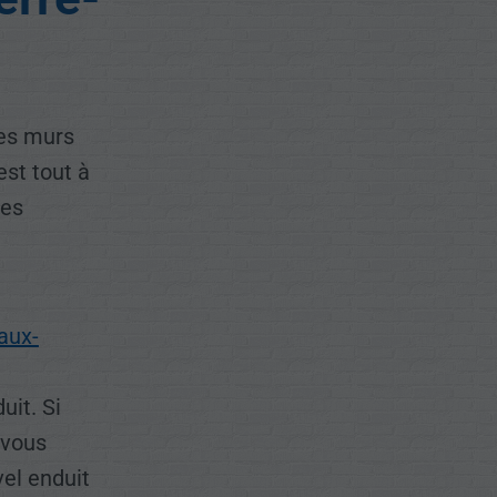
des murs
est tout à
nes
aux-
uit. Si
 vous
vel enduit