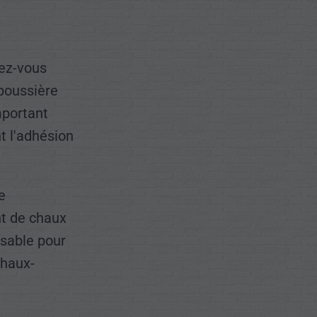
ez-vous
 poussière
mportant
t l'adhésion
e
t de chaux
nsable pour
chaux-