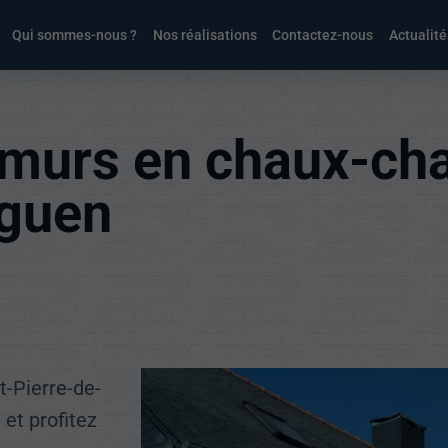
Qui sommes-nous ?
Nos réalisations
Contactez-nous
Actualité
murs en chaux-cha
sguen
t-Pierre-de-
t profitez