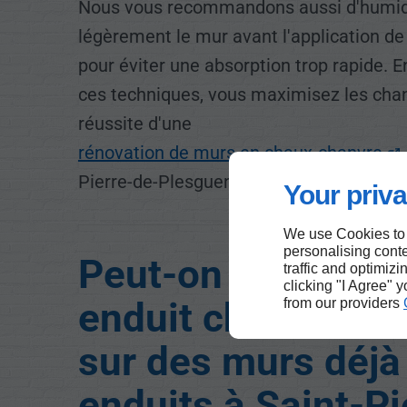
Nous vous recommandons aussi d'humidi
légèrement le mur avant l'application de 
pour éviter une absorption trop rapide. En
ces techniques, vous maximisez les cha
réussite d'une
rénovation de murs en chaux-chanvre
Pierre-de-Plesguen.
Your priva
We use Cookies to
personalising conte
Peut-on appliquer
traffic and optimizi
clicking "I Agree" 
enduit chaux-cha
from our providers
sur des murs déjà
enduits à Saint-Pi