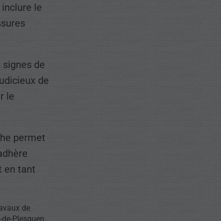
inclure le
ssures
s signes de
judicieux de
r le
che permet
 adhère
 en tant
avaux de
-de-Plesguen.