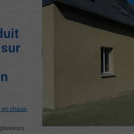
duit
 sur
en
t en chaux-
 plusieurs