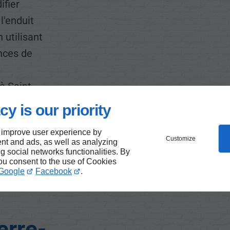
fier
l'enduit
 utilisant
nces de
à Saint-
cy is our priority
 improve user experience by
Customize
nt and ads, as well as analyzing
 un
ng social networks functionalities. By
you consent to the use of Cookies
nvre
Google
Facebook
.
erre-